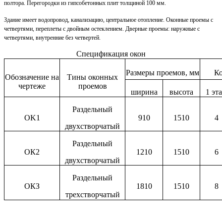
полтора. Перегородки из гипсобетонных плит толщиной 100 мм.
Здание имеет водопровод, канализацию, центральное отопление. Оконные проемы с
четвертями, переплеты с двойным остеклением. Дверные проемы: наружные с
четвертями, внутренние без четвертей.
Спецификация окон
Размеры проемов, мм
К
Обозначение на
Тины оконных
чертеже
проемов
ширина
высота
1 эт
Раздельный
OK1
910
1510
4
двухстворчатый
Раздельный
ОК2
1210
1510
6
двухстворчатый
Раздельный
ОКЗ
1810
1510
8
трехстворчатый