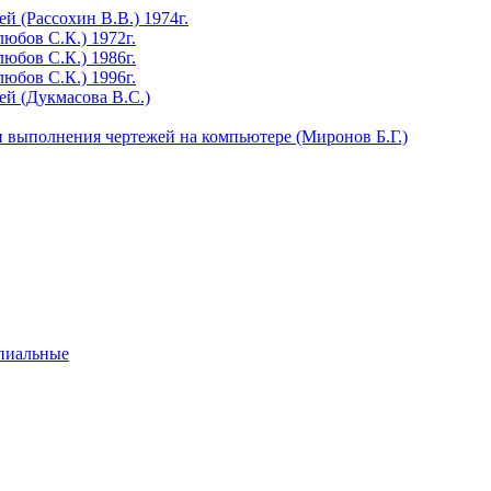
 (Рассохин В.В.) 1974г.
юбов С.К.) 1972г.
юбов С.К.) 1986г.
юбов С.К.) 1996г.
й (Дукмасова В.С.)
 выполнения чертежей на компьютере (Миронов Б.Г.)
ипиальные