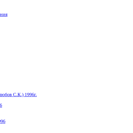
ания
юбов С.К.) 1996г.
6
996