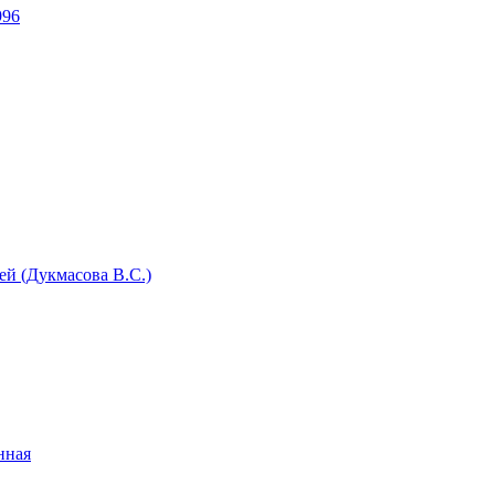
996
й (Дукмасова В.С.)
нная