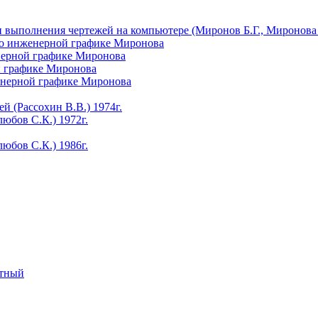
 выполнения чертежей на компьютере (Миронов Б.Г., Миронова 
 по инженерной графике Миронова
енерной графике Миронова
й графике Миронова
женерной графике Миронова
 (Рассохин В.В.) 1974г.
юбов С.К.) 1972г.
юбов С.К.) 1986г.
отный