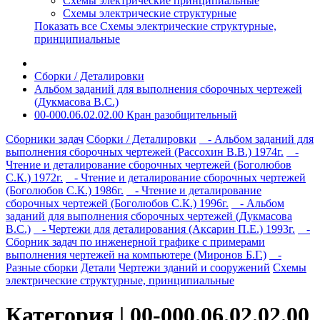
Схемы электрические принципиальные
Схемы электрические структурные
Показать все Схемы электрические структурные,
принципиальные
Сборки / Деталировки
Альбом заданий для выполнения сборочных чертежей
(Дукмасова В.С.)
00-000.06.02.02.00 Кран разобщительный
Сборники задач
Сборки / Деталировки
- Альбом заданий для
выполнения сборочных чертежей (Рассохин В.В.) 1974г.
-
Чтение и деталирование сборочных чертежей (Боголюбов
С.К.) 1972г.
- Чтение и деталирование сборочных чертежей
(Боголюбов С.К.) 1986г.
- Чтение и деталирование
сборочных чертежей (Боголюбов С.К.) 1996г.
- Альбом
заданий для выполнения сборочных чертежей (Дукмасова
В.С.)
- Чертежи для деталирования (Аксарин П.Е.) 1993г.
-
Сборник задач по инженерной графике с примерами
выполнения чертежей на компьютере (Миронов Б.Г.)
-
Разные сборки
Детали
Чертежи зданий и сооружений
Схемы
электрические структурные, принципиальные
Категория | 00-000.06.02.02.00