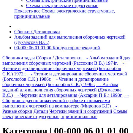
Схемы электрические принципиальные
Схемы электрические структурные
Показать все Схемы электрические структурные,
принципиальные
Сборки / Деталировки
Альбом заданий для выполнения сборочных чертежей
(Дукмасова В.С.)
00-000.06.01.01.00 Кондуктор перекидной
Сборники задач
Сборки / Деталировки
- Альбом заданий для
выполнения сборочных чертежей (Рассохин В.В.) 1974г.
-
Чтение и деталирование сборочных чертежей (Боголюбов
С.К.) 1972г.
- Чтение и деталирование сборочных чертежей
(Боголюбов С.К.) 1986г.
- Чтение и деталирование
сборочных чертежей (Боголюбов С.К.) 1996г.
- Альбом
заданий для выполнения сборочных чертежей (Дукмасова
В.С.)
- Чертежи для деталирования (Аксарин П.Е.) 1993г.
-
Сборник задач по инженерной графике с примерами
выполнения чертежей на компьютере (Миронов Б.Г.)
-
Разные сборки
Детали
Чертежи зданий и сооружений
Схемы
электрические структурные, принципиальные
Категория | 00-000.06.01.01.00