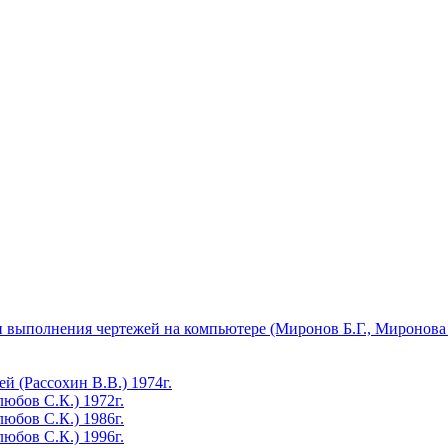
 выполнения чертежей на компьютере (Миронов Б.Г., Миронова 
 (Рассохин В.В.) 1974г.
юбов С.К.) 1972г.
юбов С.К.) 1986г.
юбов С.К.) 1996г.