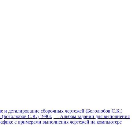
е и деталирование сборочных чертежей (Боголюбов С.К.)
(Боголюбов С.К.) 1996г.
- Альбом заданий для выполнения
рафике с примерами выполнения чертежей на компьютере