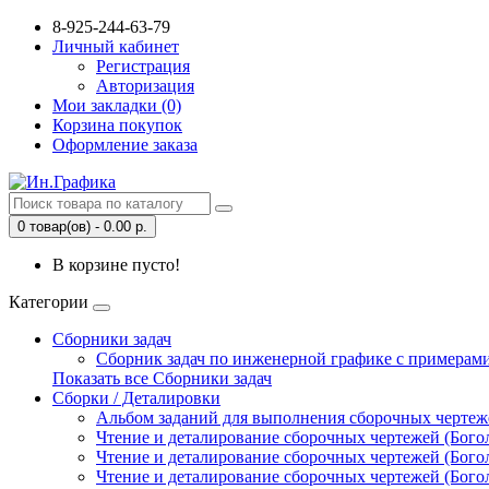
8-925-244-63-79
Личный кабинет
Регистрация
Авторизация
Мои закладки (0)
Корзина покупок
Оформление заказа
0 товар(ов) - 0.00 р.
В корзине пусто!
Категории
Сборники задач
Сборник задач по инженерной графике с примерами
Показать все Сборники задач
Сборки / Деталировки
Альбом заданий для выполнения сборочных чертежей
Чтение и деталирование сборочных чертежей (Богол
Чтение и деталирование сборочных чертежей (Богол
Чтение и деталирование сборочных чертежей (Богол