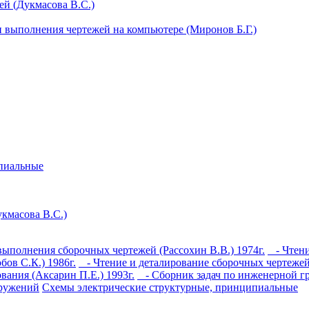
й (Дукмасова В.С.)
 выполнения чертежей на компьютере (Миронов Б.Г.)
ипиальные
кмасова В.С.)
ыполнения сборочных чертежей (Рассохин В.В.) 1974г.
- Чтени
ов С.К.) 1986г.
- Чтение и деталирование сборочных чертежей 
вания (Аксарин П.Е.) 1993г.
- Сборник задач по инженерной г
оружений
Схемы электрические структурные, принципиальные