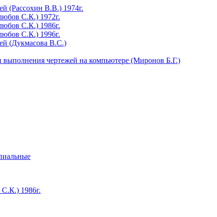
 (Рассохин В.В.) 1974г.
юбов С.К.) 1972г.
юбов С.К.) 1986г.
юбов С.К.) 1996г.
й (Дукмасова В.С.)
 выполнения чертежей на компьютере (Миронов Б.Г.)
ипиальные
С.К.) 1986г.