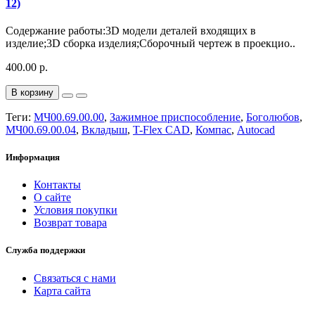
12)
Содержание работы:3D модели деталей входящих в
изделие;3D сборка изделия;Сборочный чертеж в проекцио..
400.00 р.
В корзину
Теги:
МЧ00.69.00.00
,
Зажимное приспособление
,
Боголюбов
,
МЧ00.69.00.04
,
Вкладыш
,
T-Flex CAD
,
Компас
,
Autocad
Информация
Контакты
О сайте
Условия покупки
Возврат товара
Служба поддержки
Связаться с нами
Карта сайта