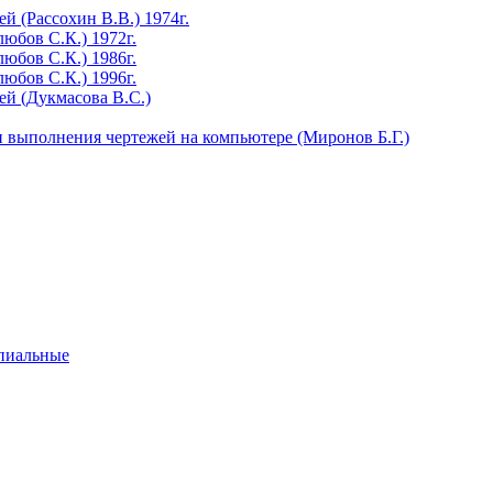
 (Рассохин В.В.) 1974г.
юбов С.К.) 1972г.
юбов С.К.) 1986г.
юбов С.К.) 1996г.
й (Дукмасова В.С.)
 выполнения чертежей на компьютере (Миронов Б.Г.)
ипиальные