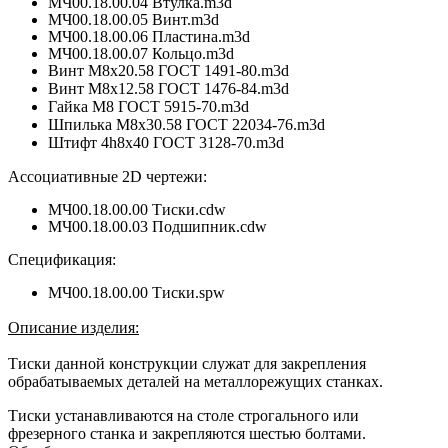
МЧ00.18.00.04 Втулка.
m3d
МЧ00.18.00.05 Винт.
m3d
МЧ00.18.00.06 Пластина.
m3d
МЧ00.18.00.07 Кольцо.
m3d
Винт M8х20.58 ГОСТ 1491-80.m3d
Винт М8х12.58 ГОСТ 1476-84.m3d
Гайка M8 ГОСТ 5915-70.m3d
Шпилька M8х30.58 ГОСТ 22034-76.m3d
Штифт 4h8х40 ГОСТ 3128-70.m3d
Ассоциативные 2D чертежи:
МЧ00.18.00.00 Тиски.cdw
МЧ00.18.00.03 Подшипник
.cdw
Спецификация:
МЧ00.18.00.00 Тиски.spw
Описание изделия:
Тиски данной конструкции служат для закрепления
обрабатываемых деталей на металлорежущих станках.
Тиски устанавливаются на столе строгального или
фрезерного станка и закрепляются шестью болтами.