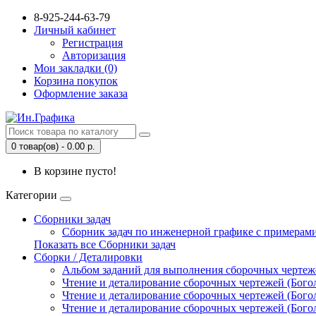
8-925-244-63-79
Личный кабинет
Регистрация
Авторизация
Мои закладки (0)
Корзина покупок
Оформление заказа
0 товар(ов) - 0.00 р.
В корзине пусто!
Категории
Сборники задач
Сборник задач по инженерной графике с примерами
Показать все Сборники задач
Сборки / Деталировки
Альбом заданий для выполнения сборочных чертежей
Чтение и деталирование сборочных чертежей (Богол
Чтение и деталирование сборочных чертежей (Богол
Чтение и деталирование сборочных чертежей (Богол