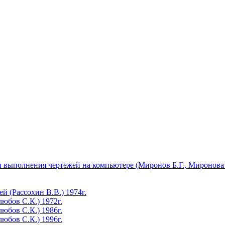
 выполнения чертежей на компьютере (Миронов Б.Г., Миронова 
 (Рассохин В.В.) 1974г.
юбов С.К.) 1972г.
юбов С.К.) 1986г.
юбов С.К.) 1996г.