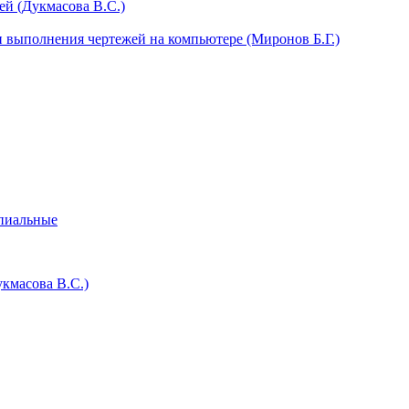
й (Дукмасова В.С.)
 выполнения чертежей на компьютере (Миронов Б.Г.)
ипиальные
кмасова В.С.)