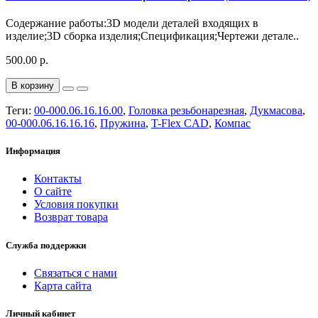
Содержание работы:3D модели деталей входящих в
изделие;3D сборка изделия;Спецификация;Чертежи детале..
500.00 р.
В корзину
Теги:
00-000.06.16.16.00
,
Головка резьбонарезная
,
Дукмасова
,
00-000.06.16.16.16
,
Пружина
,
T-Flex CAD
,
Компас
Информация
Контакты
О сайте
Условия покупки
Возврат товара
Служба поддержки
Связаться с нами
Карта сайта
Личный кабинет