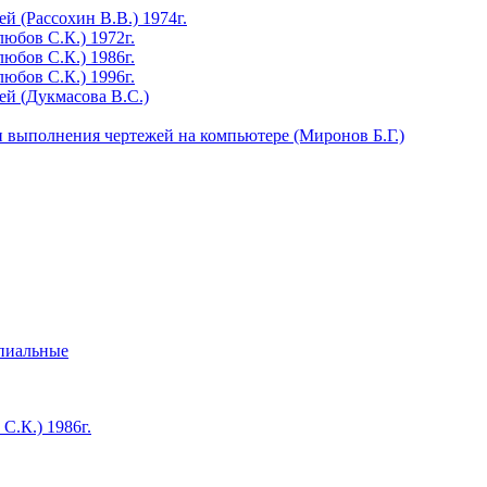
 (Рассохин В.В.) 1974г.
юбов С.К.) 1972г.
юбов С.К.) 1986г.
юбов С.К.) 1996г.
й (Дукмасова В.С.)
 выполнения чертежей на компьютере (Миронов Б.Г.)
ипиальные
С.К.) 1986г.